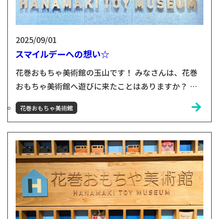
2025/09/01
スマイルデーへの想い☆
花巻おもちゃ美術館の玉山です！ みなさんは、花巻
おもちゃ美術館へ遊びに来たことはありますか？ わ
たしはここ(=花巻おもちゃ美術館)が大好きです😊 こ
花巻おもちゃ美術館
こは、0歳から100歳まで遊べる場所。すべてのこど
もと、そのご家族に一緒に遊んでいただきたい場所。
すべてのこどもが、ここで家族と過ごす時間をもって
ほしいなと思っていました！ はじまりは、一般社団
法人こどもホスピスを立ち上げた工藤さんご夫婦との
出会い。...