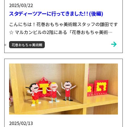
2025/03/22
スタディーツアーに行ってきました！！(後編)
こんにちは！花巻おもちゃ美術館スタッフの鎌田です
☆ マルカンビルの2階にある「花巻おもちゃ美術
館」。岩手県産の木材を30種類以上ふんだんに使っ
花巻おもちゃ美術館
た館内に、たくさんのおもちゃを展示、実際に手に
取って遊んでいただける体験型のミュージアムです！
おもちゃ美術館スタッフの中川＆鎌田が小友木材店の
120周年記念事業として企画した東京おもちゃ美術館
スタディーツアー✨大変お待たせいたしました！！💦
前回はスタディツア...
2025/02/13