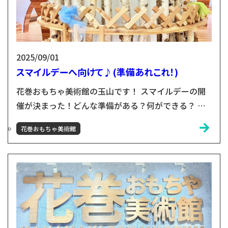
2025/09/01
スマイルデーへ向けて♪(準備あれこれ！)
花巻おもちゃ美術館の玉山です！ スマイルデーの開
催が決まった！どんな準備がある？何ができる？ ス
タッフがチラシをつくってくれました！優しいイメー
花巻おもちゃ美術館
ジで完成！ 工藤さんご夫婦とは何度か打合せ、ボラ
ンティアさんを募ってくださり、スマイルデーの周知
をしていただきました。 東京おもちゃ美術館から
は、東京のスマイルデーに携わるおふたりが、花巻の
スマイルデーに参加したいと連絡くださいました。心
強い～！ こどもた...