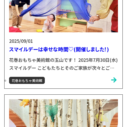
2025/09/01
スマイルデーは幸せな時間♡(開催しました！)
花巻おもちゃ美術館の玉山です！ 2025年7月30日(水)
スマイルデー こどもたちとそのご家族が次々とご来
館。 館内はいつも通り、笑顔と楽しむ声が広がりま
花巻おもちゃ美術館
した。 ここはみんなが楽しむ場所、わくわくする場
所。 いつも通りなんだけど、願いが叶ったわたしに
はやっぱりスペシャルな景色でした。 いわてこども
ホスピスのみなさん、おもちゃ学芸員さん、東京おも
ちゃ美術館のおふたり、スタッフがつくったきらきら
した...