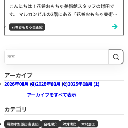
こんにちは！花巻おもちゃ美術館スタッフの鎌田で
す。 マルカンビルの2階にある「花巻おもちゃ美術
館」。岩手県産の木材を30種類以上をふんだんに
花巻おもちゃ美術館
使った館内に、たくさんのおもちゃを展示、実際に手
に取って遊んでいただける体験型のミュージアムで
す！館内では、おもちゃ学芸員と呼ばれるボランティ
アスタッフがおもちゃとお客様をつなぐ架け橋となっ
てみなさんをおもてなしいたします。この度、小友木
材店の120周年記念事...
アーカイブ
2026年07月 (3)
2026年04月 (1)
2026年01月 (4)
2025年09月 (7)
2026年06月 (1)
2026年03月 (1)
2025年12月 (2)
2026年05月 (1)
2026年02月 (2)
2025年10月 (2)
アーカイブをすべて表示
カテゴリ
電動小型搬出機 山猫
会社紹介
対外活動
木材加工