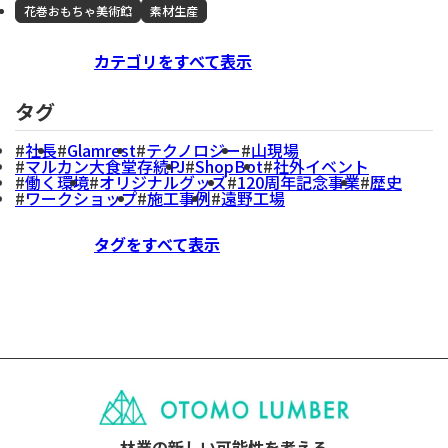
花巻おもちゃ美術館
素材生産
カテゴリをすべて表示
タグ
社長
Glamrest
テクノロジー
山現場
マルカン大食堂存続PJ
ShopBot
社外イベント
働く環境
オリジナルグッズ
120周年記念事業
歴史
ワークショップ
施工事例
遠野工場
タグをすべて表示
林業の新しい可能性を考える