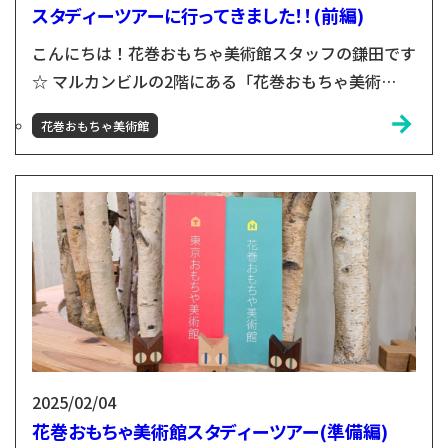
スタディーツアーに行ってきました！！(前編)
こんにちは！花巻おもちゃ美術館スタッフの鎌田です
☆ マルカンビルの2階にある「花巻おもちゃ美術
館」。岩手県産の木材を30種類以上ふんだんに使っ
花巻おもちゃ美術館
た館内に、たくさんのおもちゃを展示、実際に手に
取って遊んでいただける体験型のミュージアムです！
おもちゃ美術館スタッフの中川＆鎌田が小友木材店の
120周年記念事業として企画した東京おもちゃ美術館
スタディーツアー✨前回は準備編ということで、当日
を迎えるまでの経緯...
2025/02/04
花巻おもちゃ美術館スタディーツアー(準備編)