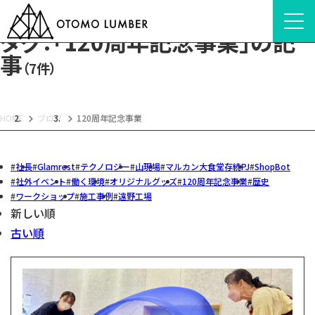
タグ：「120周年記念事業」の記
事
（7件）
HOME
ブログ
120周年記念事業
社長
Glamrest
テクノロジー
山現場
マルカン大食堂存続PJ
ShopBot
社外イベント
働く環境
オリジナルグッズ
120周年記念事業
歴史
ワークショップ
施工事例
遠野工場
新しい順
古い順