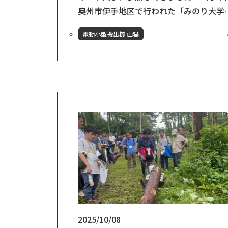
奥州市伊手地区で行われた「みのり大学
に、弊社の平野が講師役としてお招きい
電動小型搬出機 山猫
だきました！ 木材の活用方法や花巻おも
ちゃ美術館についてご紹介しました。ま
た、花巻おもちゃ美術館で展示している
もちゃで、実際に皆さんに遊んでいただ
ました！ 山猫の実演も！ 会の終盤では
友木材店の取り組みの一つとして、山猫
実演もさせていただきました！井手地区
は、今後獣害対...
2025/10/08