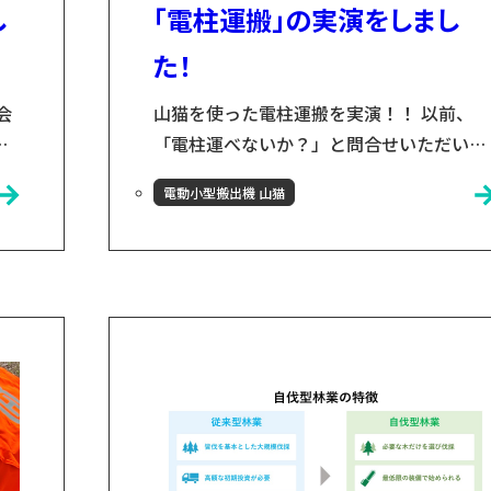
し
「電柱運搬」の実演をしまし
た！
会
山猫を使った電柱運搬を実演！！ 以前、
実
「電柱運べないか？」と問合せいただいた
？
企業様の元で、山猫を紹介する機械をいた
電動小型搬出機 山猫
の
だきました！ 沢山の方にご覧いただきまし
で
た なんと30人ほどの方にお集まりいただ
め
ました！落とさないよう、途中で緩まない
誌
よう慎重に山猫へ電柱を固定しました。(
張しすぎて、冷や汗ダラダラでした💦) い
害
実践開始！！ 普段、この長さの木材を運ぶ
な
ことは無いので、私自信もドキドキしまし
たが、...