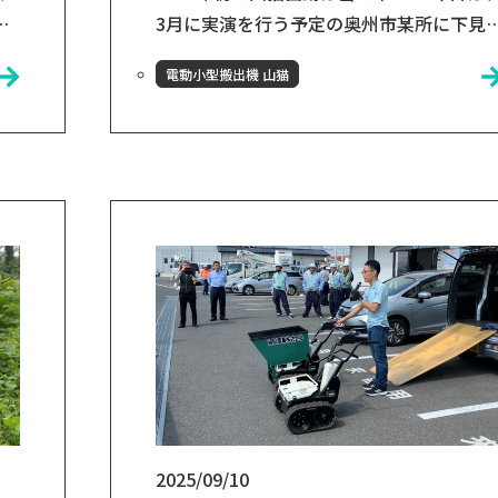
」
3月に実演を行う予定の奥州市某所に下見
た
きました。 雪の中でも、山猫は元気に動き
電動小型搬出機 山猫
ます！雪が固まって滑りやすい場所だと、
山猫が支えになって助かります😊 実演に
お
け木材を実際に運搬🪵 3月にこの場所実演
き
を行う予定で、現場の下見がてら実験をし
、小
ました。ややバッテリーの減りが早かった
の
のものの急な斜面以外であれば、運搬でき
で
そうです！気になる3月の実演本番の結果
は、山...
2025/09/10