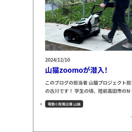
林での自伐型林業や山林資源の販売やほ
か、親子や子どもを対象と...
2024/12/10
山猫zoomoが潜入！
このブログの担当者 山猫プロジェクト担
の古川です！ 学生の頃、陸前高田市のN
団体で活動をしており、岩手県との縁が
電動小型搬出機 山猫
まれました。その頃に同じく岩手県花巻
の小友木材店を知り、何度か花巻に通う
ちに「ここの人たちと仕事がしたい」と
めました。 電動小型搬出機 山猫とは？ 