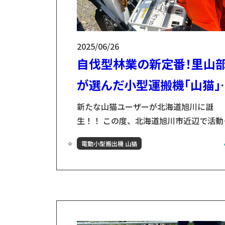
2025/06/26
自伐型林業の新定番！里山
が選んだ小型運搬機「山猫」
使い道とは？？
新たな山猫ユーザーが北海道旭川に誕
生！！ この度、北海道旭川市近辺で活動
る、里山部様に山猫を導入いただきまし
電動小型搬出機 山猫
た！ 山猫をお渡しすると、すぐさまボデ
に代表の清水さんのサインが😄😄さらに
体をオレンジ色に塗りたいと仰っており
次にお会いする時に山猫がどんな姿に生
れ変わっているのでとっても楽しみで
す！！ 「里山部」とは 里山部様は、地