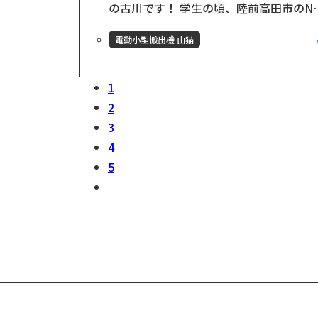
の古川です！ 学生の頃、陸前高田市のN
団体で活動をしており、岩手県との縁が
電動小型搬出機 山猫
まれました。その頃に同じく岩手県花巻
の小友木材店を知り、何度か花巻に通う
ちに「ここの人たちと仕事がしたい」と
1
めました。 電動小型搬出機 山猫とは？ 
2
猫とは林業/木材業における搬出作業を一
3
の方でも楽しく、副業的な要素を持ちな
4
ら活用頂くために開発されました。 いず
5
は、普...