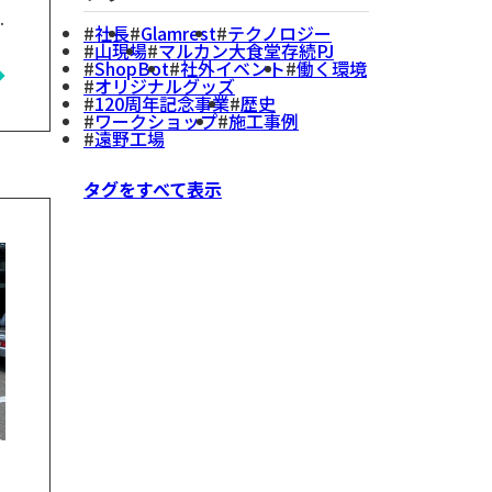
に
社長
Glamrest
テクノロジー
山現場
マルカン大食堂存続PJ
ShopBot
社外イベント
働く環境
オリジナルグッズ
120周年記念事業
歴史
向
ワークショップ
施工事例
遠野工場
タグをすべて表示