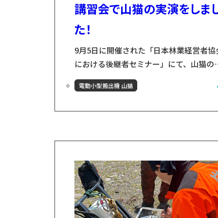
講習会で山猫の実演をしま
た！
9月5日に開催された「日本林業経営者協
における後継者セミナー」にて、山猫の
演をしました。日本林業経営者協会とは
電動小型搬出機 山猫
日本林業経営者協会（林経協）は、全国
林業経営者らで構成される一般社団法人
す。持続可能な林業経営と地域活性化を
ざし、政策提言・調査研究・研修や機関
発行などの情報発信を行っています。ま
た、政策PR、金融税制、コスト低減、獣
対策、需要開発、木質エネルギー、輸出
どの部会で実務課...