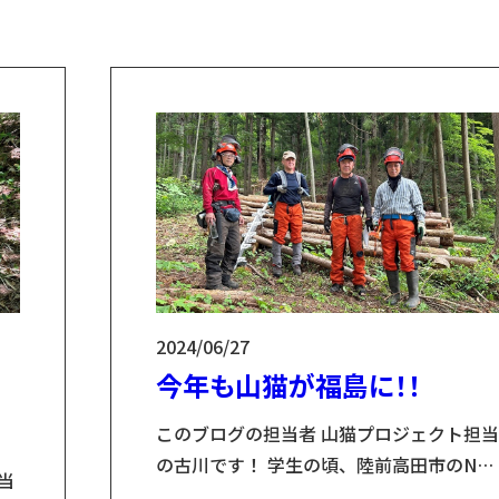
ちに「ここの人たちと仕事がしたい」と決
般
めました。 山猫アンバサダーの森さんにイ
が
ンタビュー 山猫リリース直後からアンバサ
れ
ダーとして山猫をお使いいただいている森
優真さんにインタビューをしました！！ 森
優真さ...
2024/06/27
今年も山猫が福島に！！
このブログの担当者 山猫プロジェクト担当
の古川です！ 学生の頃、陸前高田市のNP
当
団体で活動をしており、岩手県との縁が生