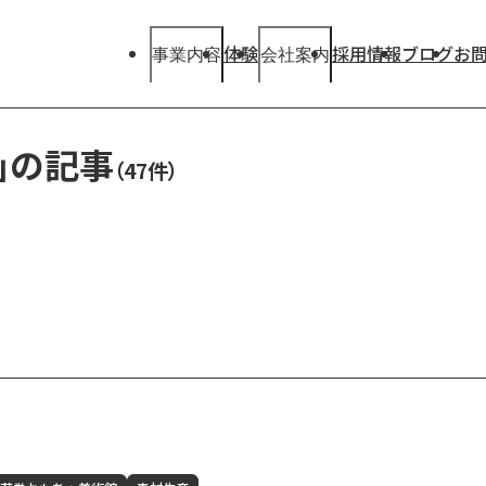
体験
採用情報
ブログ
お
事業内容
会社案内
」の記事
事業内容
会社案内
（47件）
Our
Our
Business
Company
View More
View More