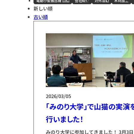
電動小型搬出機 山猫
会社紹介
対外活動
木材加工
新しい順
古い順
2026/03/05
「みのり大学」で山猫の実演
行いました！
みのり大学に参加してきました！ 3月3