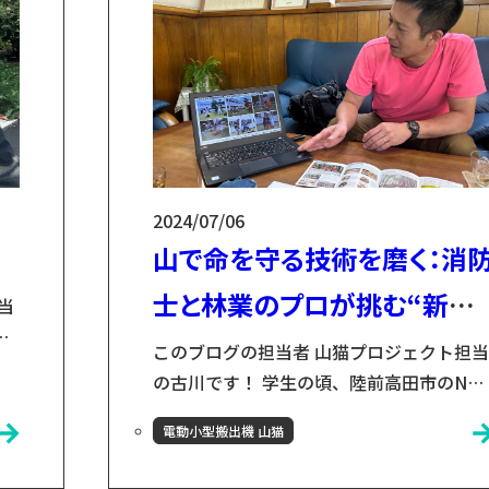
森林を一斉...
2024/07/06
山で命を守る技術を磨く：消
士と林業のプロが挑む“新し
当
PO
い訓練のかたち”
このブログの担当者 山猫プロジェクト担当
生
の古川です！ 学生の頃、陸前高田市のNP
市
団体で活動をしており、岩手県との縁が生
う
電動小型搬出機 山猫
まれました。その頃に同じく岩手県花巻市
決
の小友木材店を知り、何度か花巻に通うう
山