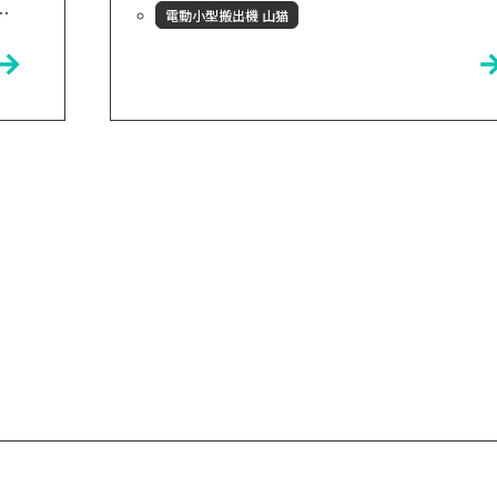
PO
電動小型搬出機 山猫
まれました。その頃に同じく岩手県花巻市
生
の小友木材店を知り、何度か花巻に通うう
市
ちに「ここの人たちと仕事がしたい」と決
う
めました。 電動小型搬出機 山猫とは？ 山
決
猫とは林業/木材業における搬出作業を一
山
の方でも楽しく、副業的な要素を持ちなが
般
ら活用頂くために開発されました。 いずれ
が
は、普...
れ