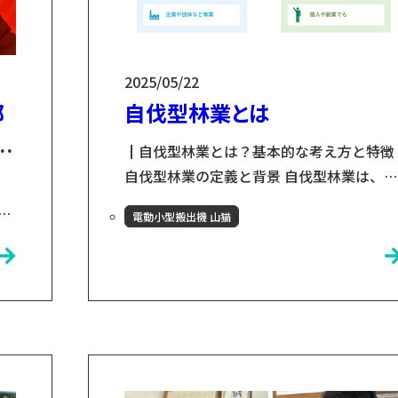
2025/05/22
部
自伐型林業とは
の
┃自伐型林業とは？基本的な考え方と特徴
自伐型林業の定義と背景 自伐型林業は、森
林所有者や地域住民が自らの手で森林を管
す
電動小型搬出機 山猫
理・施業し、持続可能な形で活用する林業
の方法です。従来の大規模な林業とは異な
ィ
り、小規模な単位での森林経営を重視し、
全
地域資源の有効活用や環境保全を目的とし
、
ています。 ┃現行林業との違いとは？比較
ま
でわかる優位性 伐採量の違い-択伐と皆伐
現行の大規模林業では、一定の期間ごとに
域山