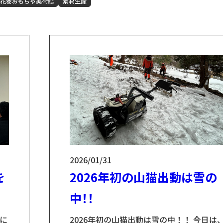
素材生産
小友木材店とは？
花巻おもちゃ美術館
素材生産
2026/01/31
電動小型搬出機 山猫
を
2026年初の山猫出動は雪の
中！！
日に
2026年初の山猫出動は雪の中！！ 今日は