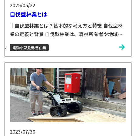
2025/05/22
自伐型林業とは
┃自伐型林業とは？基本的な考え方と特徴 自伐型林
業の定義と背景 自伐型林業は、森林所有者や地域住
民が自らの手で森林を管理・施業し、持続可能な形で
電動小型搬出機 山猫
活用する林業の方法です。従来の大規模な林業とは異
なり、小規模な単位での森林経営を重視し、地域資源
の有効活用や環境保全を目的としています。 ┃現行
林業との違いとは？比較でわかる優位性 伐採量の違
い-択伐と皆伐 現行の大規模林業では、一定の期間ご
とに森林を一斉...
2023/07/30