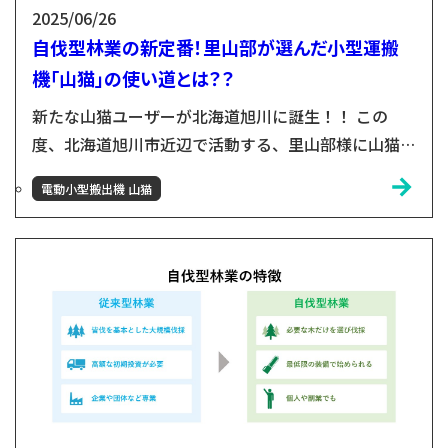
2025/06/26
自伐型林業の新定番！里山部が選んだ小型運搬
機「山猫」の使い道とは？？
新たな山猫ユーザーが北海道旭川に誕生！！ この
度、北海道旭川市近辺で活動する、里山部様に山猫を
導入いただきました！ 山猫をお渡しすると、すぐさ
電動小型搬出機 山猫
まボディに代表の清水さんのサインが😄😄さらに全
体をオレンジ色に塗りたいと仰っており、次にお会い
する時に山猫がどんな姿に生まれ変わっているので
とっても楽しみです！！ 「里山部」とは 里山部様
は、地域山林での自伐型林業や山林資源の販売やほ
か、親子や子どもを対象と...