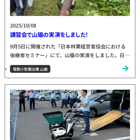
2025/10/08
講習会で山猫の実演をしました！
9月5日に開催された「日本林業経営者協会における
後継者セミナー」にて、山猫の実演をしました。日本
林業経営者協会とは？ 日本林業経営者協会（林経
電動小型搬出機 山猫
協）は、全国の林業経営者らで構成される一般社団法
人です。持続可能な林業経営と地域活性化をめざし、
政策提言・調査研究・研修や機関誌発行などの情報発
信を行っています。また、政策PR、金融税制、コス
ト低減、獣害対策、需要開発、木質エネルギー、輸出
などの部会で実務課...