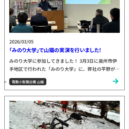
2026/03/05
「みのり大学」で山猫の実演を行いました！
みのり大学に参加してきました！ 3月3日に奥州市伊
手地区で行われた「みのり大学」に、弊社の平野が講
師役としてお招きいただきました！ 木材の活用方法
電動小型搬出機 山猫
や花巻おもちゃ美術館についてご紹介しました。ま
た、花巻おもちゃ美術館で展示しているおもちゃで、
実際に皆さんに遊んでいただきました！ 山猫の実演
も！ 会の終盤では、小友木材店の取り組みの一つと
して、山猫の実演もさせていただきました！井手地区
では、今後獣害対...