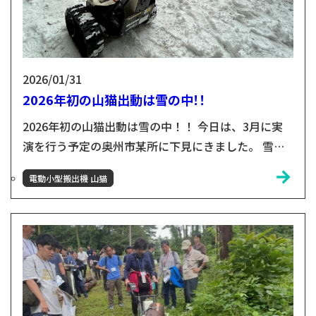
2026/01/31
2026年初の山猫出動は雪の中！！
2026年初の山猫出動は雪の中！！ 今日は、3月に実
演を行う予定の奥州市某所に下見にきました。 雪の
中でも、山猫は元気に動きます！雪が固まって滑りや
電動小型搬出機 山猫
すい場所だと、山猫が支えになって助かります😊 実
演に向け木材を実際に運搬🪵 3月にこの場所実演を行
う予定で、現場の下見がてら実験をしました。やや
バッテリーの減りが早かったのものの急な斜面以外で
あれば、運搬できそうです！気になる3月の実演本番
の結果は、山...