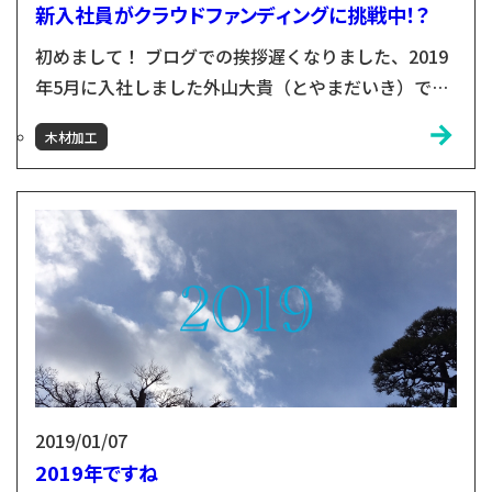
新入社員がクラウドファンディングに挑戦中！？
初めまして！ ブログでの挨拶遅くなりました、2019
年5月に入社しました外山大貴（とやまだいき）で
す。＊画像左上 2018年12月、私が大学4年生（就活
木材加工
中）の時に花巻を訪れ、ゲストハウスに1泊→その夜
ゲストハウスにいた花巻の熱い大人たちに囲まれる→
花巻の魅力に憑りつかれる→花巻に住んで働きたいと
思う→花巻で出会った人たちのご縁で仕事が決まる！
というミラクルな流れで2019年4月に名古屋から花巻
に...
2019/01/07
2019年ですね