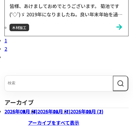
皆様、あけましておめでとうございます。 菊池です
('◇')ゞ 2019年になりましたね。良い年末年始を過ご
せたでしょうか？私は、今回の年末年始はあんまり年
木材加工
末年始感がなく、あっという間に過ぎ去ってしまった
感じでした(;'∀') 2018年は、入社した年であり、東京
1
出張やイベントにも参加し、たくさんの方々と出会
2
い、お仕事をさせていただきました。ありがとうござ
いました！とても充実し、刺激的な年でした！ ...
アーカイブ
2026年07月 (3)
2026年04月 (1)
2026年01月 (4)
2025年09月 (7)
2026年06月 (1)
2026年03月 (1)
2025年12月 (2)
2026年05月 (1)
2026年02月 (2)
2025年10月 (2)
アーカイブをすべて表示