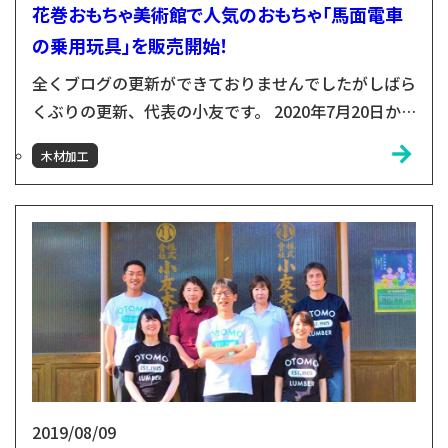
花巻おもちゃ美術館で人気のおもちゃ「馬面電車
の乗用玩具」を販売開始！
全くブログの更新ができておりませんでしたがしばら
くぶりの更新、代表の小友です。 2020年7月20日か
ら花巻おもちゃ美術館が開業し、お陰様で約3万人の
木材加工
方々にご来場頂けております！コロナ禍において、
オープンを迷いに迷ったのですが、こういう時期でも
これだけの方々に喜んで頂けることが出来たのは本当
に嬉しく思います！！ 花巻おもちゃ美術館のWebサ
イトはこちらから 花巻おもちゃ美術館を運営してい
く構想を考...
2019/08/09