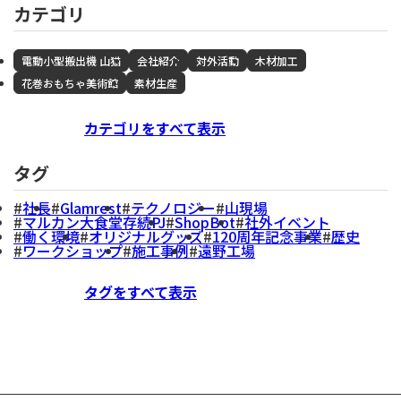
カテゴリ
電動小型搬出機 山猫
会社紹介
対外活動
木材加工
花巻おもちゃ美術館
素材生産
カテゴリをすべて表示
タグ
社長
Glamrest
テクノロジー
山現場
マルカン大食堂存続PJ
ShopBot
社外イベント
働く環境
オリジナルグッズ
120周年記念事業
歴史
ワークショップ
施工事例
遠野工場
タグをすべて表示