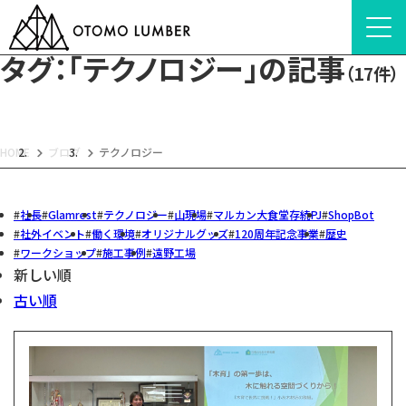
タグ：「テクノロジー」の記事
（17件）
HOME
ブログ
テクノロジー
社長
Glamrest
テクノロジー
山現場
マルカン大食堂存続PJ
ShopBot
社外イベント
働く環境
オリジナルグッズ
120周年記念事業
歴史
ワークショップ
施工事例
遠野工場
新しい順
古い順