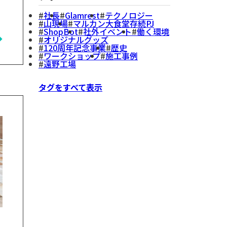
社長
Glamrest
テクノロジー
山現場
マルカン大食堂存続PJ
ShopBot
社外イベント
働く環境
オリジナルグッズ
120周年記念事業
歴史
ワークショップ
施工事例
遠野工場
タグをすべて表示