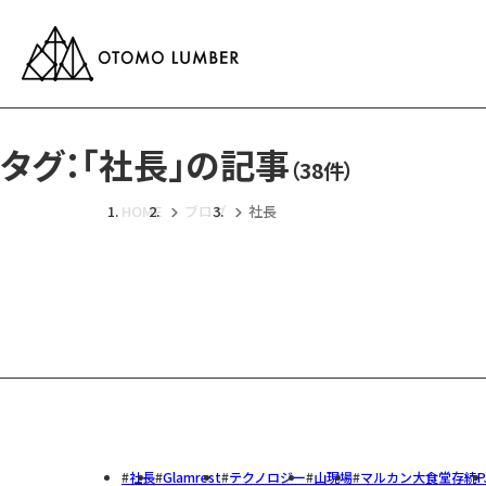
タグ：「社長」の記事
（38件）
HOME
ブログ
社長
社長
Glamrest
テクノロジー
山現場
マルカン大食堂存続P