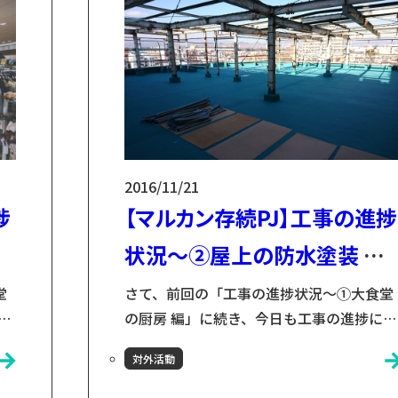
の所有ですので、あの建物のことを「マル
カン...
2016/11/21
捗
【マルカン存続PJ】工事の進捗
状況～②屋上の防水塗装 編
～
堂
さて、前回の「工事の進捗状況～①大食堂
水
の厨房 編」に続き、今日も工事の進捗につ
て
いて一部お伝えします。 今回の工事範囲と
対外活動
て
しては大きく分類すると ①大食堂の厨房②
上
屋上の防水塗装③電気設備という3つがあ