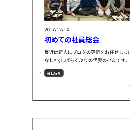
2017/12/14
初めての社員総会
最近は新人にブログの更新をお任せしっ
なし^^;しばらくぶりの代表の小友です。
社は珍しい11月決算、そして12月12日
会社紹介
（火）は「山の神の日」（その日は山に
入ってはダメというのが当社の地域の風
です）ということで、私が代表に就任し
から初めての社員総会（＆忘年会）を12
11日（月）に行いました。 2014年1月（
表就任時）には従業員5名（その内70歳
が3名、平均年齢60歳over）という組...