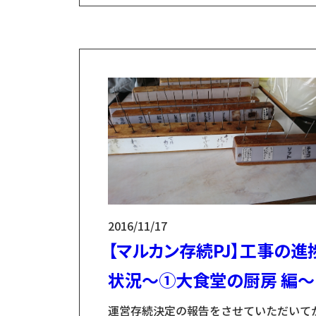
の防水塗装③電気設備という3つがあり、
つずつご紹介しております。 さて、今回
③電気設備 こちらは、2016年3月に㈱マ
カンの佐々木一社長にお会いし「我々が
営主体となってマルカン大食堂の存続を
る...
2016/11/17
【マルカン存続PJ】工事の進
状況～①大食堂の厨房 編～
運営存続決定の報告をさせていただいて