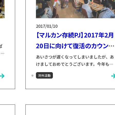
2017/01/10
【マルカン存続PJ】2017年2月
20日に向けて復活のカウント
ぱ
 当
ダウン！
あいさつが遅くなってしまいましたが、あ
けましておめでとうございます。今年も何
卒よろしくお願い致します！！ さて、201
習
対外活動
年年末に「マルカン大食堂の復活日が2017
て
年2月20日が決定した」という発表をさせ
月
ていただきました。 食堂の店舗名は『マル
代
カンビル大食堂』が正式名称となります。
代
（通称：マルカン大食堂） 元マルカン百貨
店の建物は、引き続き株式会社マルカン様