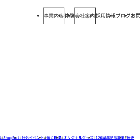
体験
採用情報
ブログ
お
事業内容
会社案内
事業内容
会社案内
Our
Our
Business
Company
View More
View More
J
ShopBot
社外イベント
働く環境
オリジナルグッズ
120周年記念事業
歴史