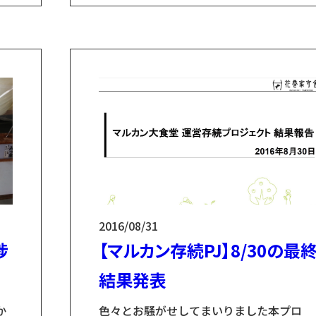
1
り、1つずつご紹介しております。 さて、
は
回は ②屋上の防水塗装 こちらは、従業員
ル
引き継ぐために全員と個別面談を行ってい
経
た時に厨房担当の方から教えていただきま
す
した。 聞けば「フライヤー（エビフライと
か揚...
2016/08/31
捗
【マルカン存続PJ】8/30の最
結果発表
か
色々とお騒がせしてまいりました本プロ