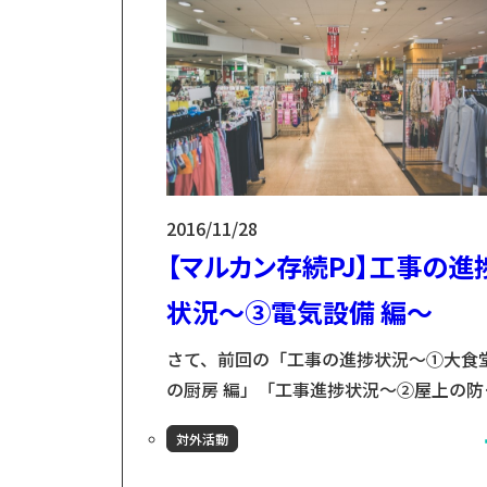
2016/11/28
【マルカン存続PJ】工事の進
状況～③電気設備 編～
さて、前回の「工事の進捗状況～①大食
の厨房 編」「工事進捗状況～②屋上の防
塗装」に続き、今日も工事の進捗につい
対外活動
一部お伝えします。 今回の工事範囲とし
は大きく分類すると ①大食堂の厨房②屋