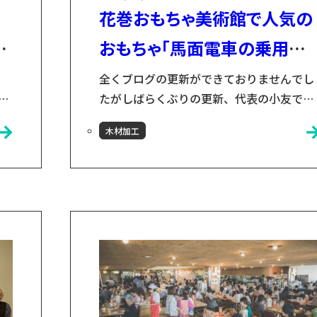
花巻おもちゃ美術館で人気の
ト」
おもちゃ「馬面電車の乗用玩
具」を販売開始！
全くブログの更新ができておりませんでし
ト進
たがしばらくぶりの更新、代表の小友で
改
す。 2020年7月20日から花巻おもちゃ美術
木材加工

館が開業し、お陰様で約3万人の方々にご
始め
場頂けております！コロナ禍において、
複
オープンを迷いに迷ったのですが、こうい
が
う時期でもこれだけの方々に喜んで頂ける
た
ことが出来たのは本当に嬉しく思いま
の
す！！ 花巻おもちゃ美術館のWebサイト
こちらから 花巻おもちゃ美術館を運営して
いく構想を考...