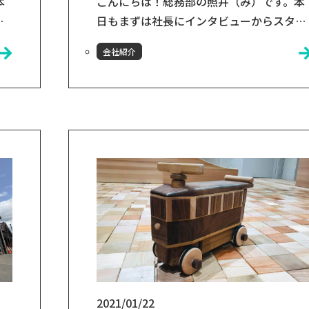
第2期
本
こんにちは！総務部の照井（み）です。本
を
日もまずは社長にインタビューからスター
て
トです！🎤「Glamrest(グラムレスト)」と
会社紹介
st
いう名前に込めた意味をあらためて聞かせ
てください！小友康広社長：
に
Glamorous（魅力的な） ＋ Forest（森）
＋ Rest（休息、安らぎ）の造語なのです
す
が、グランピング
本
（Glamorous+Camping）から発想しまし
し
た。グランピングは通常のキャンプと違い
「都会的...
2021/01/22