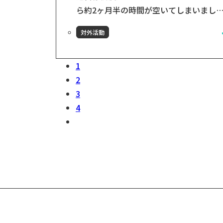
ら約2ヶ月半の時間が空いてしまいまし
た。。。 「何の音沙汰も無いが、ちゃん
対外活動
運営再開に向けて動いているのか？」と
心配の方もいらっしゃるかもしれません
ご安心下さい！順調に進めております！
1
色々な分野（例：工事、人材、資金）で
2
進捗があるのですが、今日は工事の進捗
3
ついて一部お伝えします。 9月中旬から
4
事が開始しており、12月中に引き渡しを
処に進めてお...