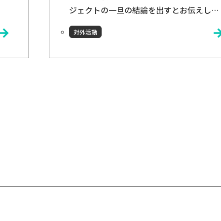
ジェクトの一旦の結論を出すとお伝えした
と
８月末がやってまいりました。今まで検討
対外活動
ご
してきた結果をお伝えします。 結論は「復
。
活に向けて本格スタート」「2017年2月を
！
目指す」となりました！ お陰様で、8月16
の
日時点でお伝えしていた「食堂マネー
に
ジャーの確保」と「資金調達」の両方もク
工
リアすることが出来ました！！ 今後の流れ
目
としては①大食堂と駐車場のみで再開
（2017年2月目...