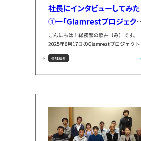
社長にインタビューしてみた
①ー「Glamrestプロジェク
第2期
こんにちは！総務部の照井（み）です。
2025年6月17日のGlamrestプロジェク
行状況をお届けする前に...本日は社長に
会社紹介
修の背景や思いをインタビューします！
「Glamrest」ってどういうきっかけで
ようと思ったんですか？小友康広社長：
数の要因がありますが一番大きかったの
「花巻病院の移転」、その次に大きかっ
のが「木村設計A・T、ひとしずくの代表
木村直樹社長との共鳴」です。元々...