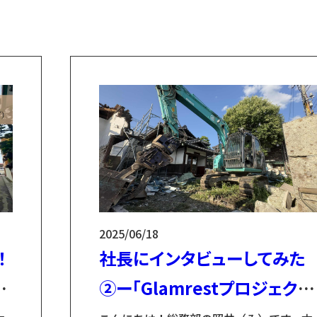
素材生産
小友木材店とは？
2025/06/18
電動小型搬出機 山猫
！
社長にインタビューしてみた
ト」
②ー「Glamrestプロジェクト