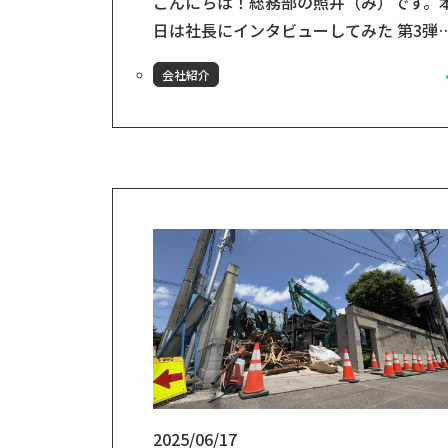
第2期
こんにちは！総務部の照井（み）です。
日は社長にインタビューしてみた 第3弾
お届けします！＼ 社長にインタビューし
会社紹介
みたバックナンバーはこちら ／①Glamre
を始めようと思ったきっかけは？
②Glamrest(グラムレスト)」という名前
込めた意味は？それではいってみましょ
う！Q. 第2期のメインとなる部分や期待
ることはなんですか？小友康広社長：基
的には小友木材店が「自社利用として欲
い...
2025/06/17