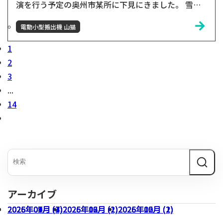
演を行う予定の奥州市某所に下見にきました。 雪の
中でも、山猫は元気に動きます！雪が固まって滑りや
電動小型搬出機 山猫
すい場所だと、山猫が支えになって助かります😊 実
演に向け木材を実際に運搬🪵 3月にこの場所実演を行
1
う予定で、現場の下見がてら実験をしました。やや
2
バッテリーの減りが早かったのものの急な斜面以外で
3
あれば、運搬できそうです！気になる3月の実演本番
...
の結果は、山...
14
アーカイブ
2026年07月 (3)
2026年04月 (1)
2026年01月 (4)
2025年09月 (7)
2026年06月 (1)
2026年03月 (1)
2025年12月 (2)
2026年05月 (1)
2026年02月 (2)
2025年10月 (2)