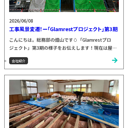
2026/06/08
工事風景変遷！ー「Glamrestプロジェクト」第3期
こんにちは。総務部の畑山です🥚「Glamrestプロ
ジェクト」第3期の様子をお伝えします！現在は屋根
をメインに工事を行っているところです。屋根の瓦を
会社紹介
落とし、古い屋根を新しくし強固にする工事をしてい
ただいています💪そんな中、今回は『工事中の外観シ
リーズ』をお届けします。👆5月7日 側面に足場がで
きました。👆いつの間にか、反対側にも足場が！ここ
は事務所と加工場の間のスペースで、足場を設置する
には割と狭...