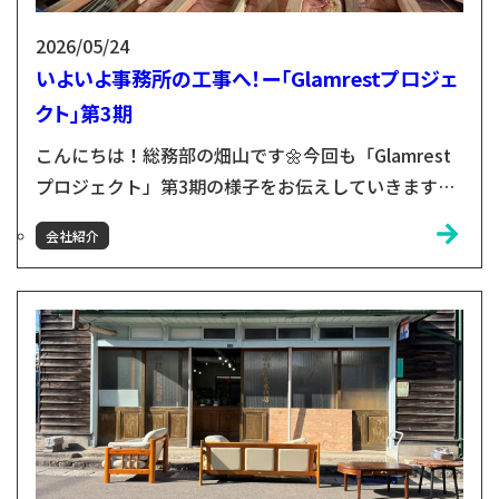
2026/05/24
いよいよ事務所の工事へ！ー「Glamrestプロジェ
クト」第3期
こんにちは！総務部の畑山です🌼今回も「Glamrest
プロジェクト」第3期の様子をお伝えしていきます。
その前にひとつ個人的な嬉しい出来事をご紹介いたし
会社紹介
ます！先日、レトロで可愛らしいアイテムが私のもと
に届きました👀✨見覚えのある方も多くいらっしゃる
のではないでしょうか！？実はこちらは、マルカンビ
ル大食堂が開店して以来ずっと使われてきた箸立ての
「復刻版」なんです🍦🥢小さい頃から家族でマルカン
にご飯を食...