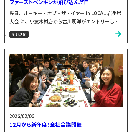
ファーストペンギンが飛び込んだ日
先日、ルーキー・オブ・ザ・イヤー in LOCAL 岩手県
大会 に、小友木材店から古川明洋がエントリーしま
した。この大会は、地域で働く20代以下の若手が、
対外活動
自分の仕事や挑戦を言葉にして発信するプレゼン大
会。全国大会への切符もかかる、熱い舞台です🔥当日
は“古川応援隊”として会場へ。会場は、発表者も観
覧者も、みんないい表情。緊張感のなかにも、挑戦を
楽しむワクワクした空気感がありました。トップバッ
ターで登...
2026/02/06
12月から新年度！全社会議開催