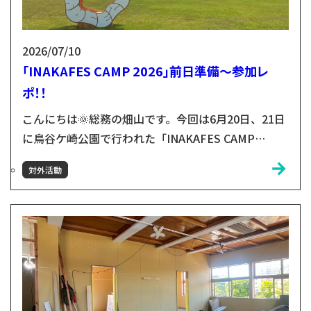
2026/07/10
「INAKAFES CAMP 2026」前日準備～参加レ
ポ！！
こんにちは🌞総務の畑山です。今回は6月20日、21日
に鳥谷ケ崎公園で行われた「INAKAFES CAMP
2026」の様子をご紹介したいと思います！小友木材
対外活動
店メンバーも運営・準備・本番、さまざまな場面で携
わりました💪前日準備の様子。営業部は公式ロゴと文
字のオブジェの製作を担当！前日にみんなで現地へ運
んで組み立てていきました。文字は広い芝生のほか、
ステージ前にも設置しました！製作を担当した営業部
のメ...