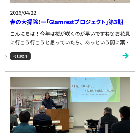
2026/04/22
春の大掃除！ー「Glamrestプロジェクト」第3期
こんにちは！今年は桜が咲くのが早いですね🌸お花見
に行こう行こうと思っていたら、あっという間に葉桜
になってしまいました……！さて、まだ桜が満開だっ
会社紹介
た とあるぽかぽか日和、木材店の中では花粉とホコ
リが宙を舞っていました。今回はその日の奮闘をお伝
えしたいと思います。いま、小友木材店ではグラムレ
スト第3期のメインとなる「小友木材店本社&周辺の
シェアリング化」に向けて本社の改修に取り掛かろう
としています。申...