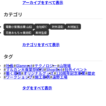
アーカイブをすべて表示
カテゴリ
電動小型搬出機 山猫
会社紹介
対外活動
木材加工
花巻おもちゃ美術館
素材生産
カテゴリをすべて表示
タグ
社長
Glamrest
テクノロジー
山現場
マルカン大食堂存続PJ
ShopBot
社外イベント
働く環境
オリジナルグッズ
120周年記念事業
歴史
ワークショップ
施工事例
遠野工場
タグをすべて表示