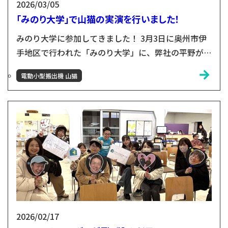
2026/03/05
「みのり大学」で山猫の実演を行いました！
みのり大学に参加してきました！ 3月3日に奥州市伊
手地区で行われた「みのり大学」に、弊社の平野が講
師役としてお招きいただきました！ 木材の活用方法
電動小型搬出機 山猫
や花巻おもちゃ美術館についてご紹介しました。ま
た、花巻おもちゃ美術館で展示しているおもちゃで、
実際に皆さんに遊んでいただきました！ 山猫の実演
も！ 会の終盤では、小友木材店の取り組みの一つと
して、山猫の実演もさせていただきました！井手地区
では、今後獣害対...
2026/02/17