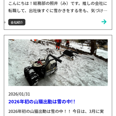
こんにちは！総務部の照井（み）です。推しの会社に
転職して、出社後すぐに雪かきをする冬も、気づけば
4回目。そんな本気の雪が降る1月下旬、マルカンビ
会社紹介
ル大食堂を会場に小友木材店の全社会議＆懇親会が開
催されました！「なぜこの時期に？」かというと、小
友木材店は11月が決算月。そのため、12月から新年
度がスタートする会社なんです。まずは代表から、こ
の1年の振り返りとこれからの取組みについてのお
話。続いて、各部...
2026/01/31
2026年初の山猫出動は雪の中！！
2026年初の山猫出動は雪の中！！ 今日は、3月に実