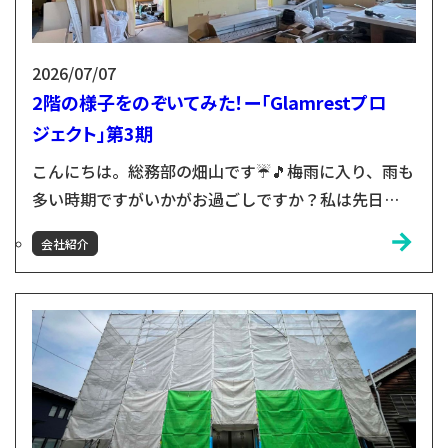
2026/07/07
2階の様子をのぞいてみた！ー「Glamrestプロ
ジェクト」第3期
こんにちは。総務部の畑山です☔🎵梅雨に入り、雨も
多い時期ですがいかがお過ごしですか？私は先日
「INAKAFES CAMP 2026」へ行ってきました😄雨の
会社紹介
中でしたが大変盛り上がり、小友木材店としても様々
な形で協力させていただいた思い出深いイベントでし
た。また改めて様子をお伝えしますね！さて、
「Glamrestプロジェクト」第3期の様子をお伝えしま
す。今回は6月時点での2階の様子をお届け！👆2階に
は...