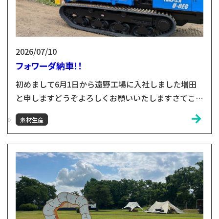
2026/07/10
フォワーダ納車！！
初めまして6月1日から遠野工場に入社しました増田
と申しますどうぞよろしくお願いいたしますさてこの
たび新しいフォワーダが仲間入りしました！これから
素材生産
現場で活躍してくれる相棒になります。作業効率や安
全性の向上にも期待できると思います。新しい機械を
迎えられたのも日頃から支えてくださるお客様や関係
者の皆様のおかげです。本当にありがとうございま
す。これからこのフォワーダとともに山での仕事に一
層励み、安心・安全...