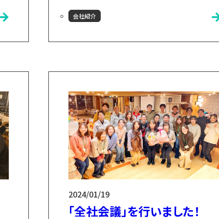
気の
増えていく毎日を過ごしています。“楽し
会社紹介
を会
い”ことのひとつに、素敵な仲間たちとの
催
会いがあります！先日、そんな大切なメン
い
バーのひとりを送り出す日がやってきまし
た
た。小友木材店遠野工場で伐採を担当して
な
いた照井さん、おつかれさまでした！「唯
り返
一無二の経験ができました」というご挨拶
続
に感動しました。新たな門出を祝って乾
杯！スタイリッシ...
2024/01/19
「全社会議」を行いました！