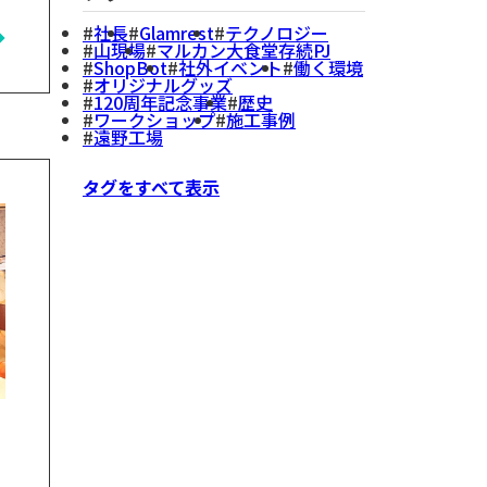
社長
Glamrest
テクノロジー
出
山現場
マルカン大食堂存続PJ
ShopBot
社外イベント
働く環境
オリジナルグッズ
120周年記念事業
歴史
ワークショップ
施工事例
遠野工場
タグをすべて表示