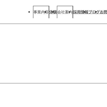
体験
採用情報
ブログ
お
事業内容
会社案内
事業内容
会社案内
Our
Our
Business
Company
View More
View More