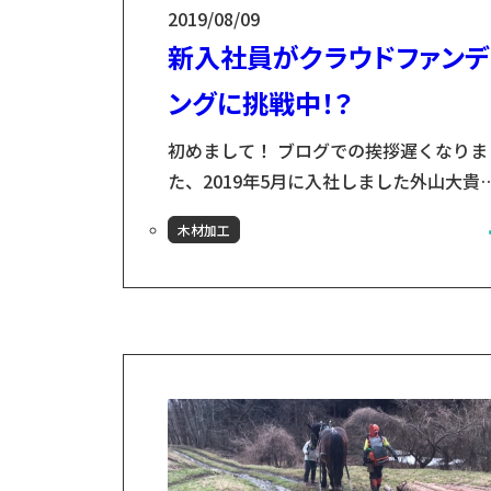
2019/08/09
新入社員がクラウドファンデ
ングに挑戦中！？
初めまして！ ブログでの挨拶遅くなりま
た、2019年5月に入社しました外山大貴
（とやまだいき）です。＊画像左上 201
木材加工
12月、私が大学4年生（就活中）の時に
巻を訪れ、ゲストハウスに1泊→その夜
トハウスにいた花巻の熱い大人たちに囲
れる→花巻の魅力に憑りつかれる→花巻
住んで働きたいと思う→花巻で出会った
たちのご縁で仕事が決まる！ というミラ
ルな流れで2019年4月に名古屋から花巻に.