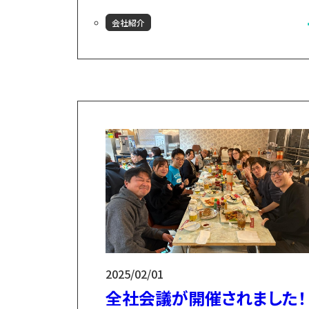
をする冬も、気づけば4回目。そんな本
会社紹介
雪が降る1月下旬、マルカンビル大食堂
場に小友木材店の全社会議＆懇親会が開
されました！「なぜこの時期に？」かと
うと、小友木材店は11月が決算月。その
め、12月から新年度がスタートする会社
んです。まずは代表から、この1年の振
りとこれからの取組みについてのお話。
いて、各部...
2025/02/01
全社会議が開催されました！