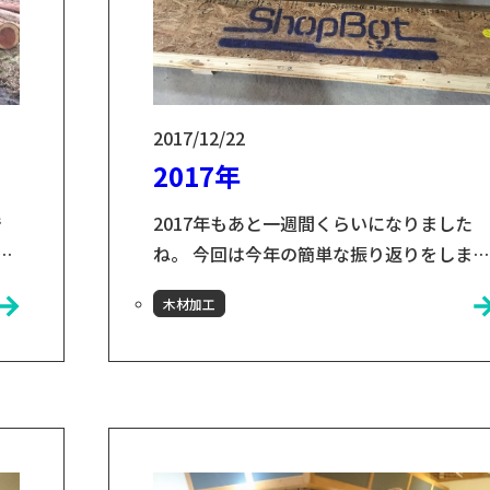
2017/12/22
2017年
で
2017年もあと一週間くらいになりました
れ
ね。 今回は今年の簡単な振り返りをしま
ま
す！ 2017年はいろいろな経験をさせても
木材加工
山
い、そして小友木材店に内定をいただきま
所
して、とてもありがたい年になったなと思
け
います！ 今年の9月半ばに、インターンと
と
して、ShopBotを組み立て、講習を受けた
採
ことから、すべては始まりました。
ShopBotを導入してから、いろいろな製作