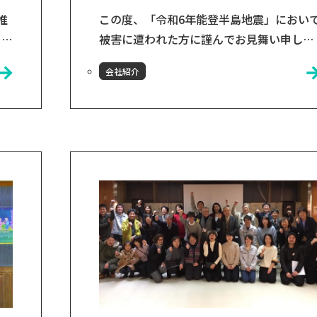
推
この度、「令和6年能登半島地震」におい
！ほ
被害に遭われた方に謹んでお見舞い申し上
て
げます。重機や車の入れない場所で重い物
会社紹介
ル
を運ぶ際に山猫がお役に立てる可能性があ
開
れば無償レンタルを行います。下記のアド
、
レスまたは電話番号までご連絡ください。
売を
メール：yamaneko@otomoku.co.jp電話
番号：0198-23-4331 このブログの担当者
再
山猫プロジェクト担当の古川です！ 学生の
果
頃、陸前高田市のNP...