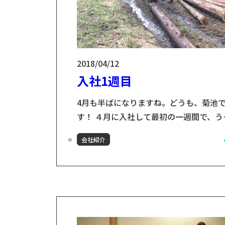
2018/04/12
入社1週目
4月も半ばになりますね。どうも、菊池
す！ ４月に入社して最初の一週間で、う
しいことにいろいろと見学させてもらい
会社紹介
した！ 最初に行ったのは、小友木材店の
現場に行きました。実際に伐採された場
に行くのは初めてでした。登っているだ
でも体力結構使うし、想像以上に過酷だ
感じて大変さがわかった気がします。伐
されてない上のほうまで登ってみました