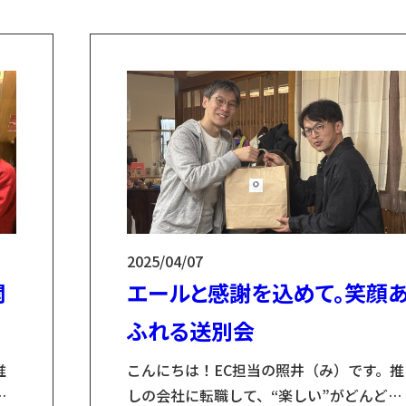
素材生産
小友木材店とは？
2025/04/07
開
エールと感謝を込めて。笑顔
電動小型搬出機 山猫
ふれる送別会
推
こんにちは！EC担当の照井（み）です。推
き
しの会社に転職して、“楽しい”がどんどん