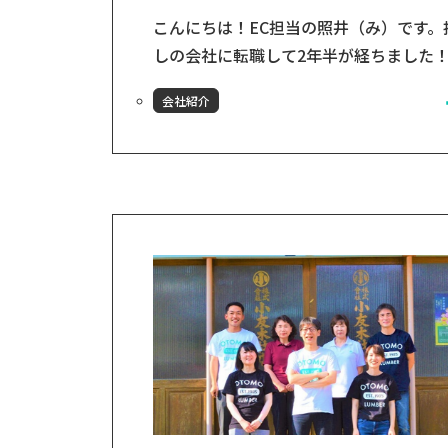
こんにちは！EC担当の照井（み）です。
しの会社に転職して2年半が経ちました
んの少しわたしも「木材店の人」になっ
会社紹介
きたかもと思ってきています。先日、マ
カンビル大食堂にて全社会議＆懇親会が
催されました。代表からのお話を聞いて
林業・木材業において6次産業×体験販
実現する「新世代木材店」を模索し、深
化・普及させていくんだ！ということを
確認しました。その後、各部門からの成
と目標の発表を経...