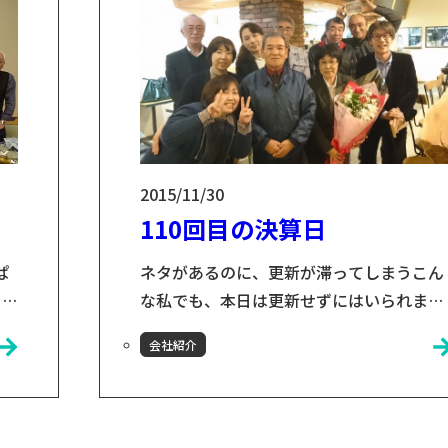
遠
にお手伝いさせていただきました。 INA...
2015/11/30
110回目の決算日
ぱ
ネタがあるのに、更新が滞ってしまうこん
 当
な私でも、本日は更新せずにはいられませ
ん！ というのも、本日が小友木材店110回
会社紹介
目の決算日だからです。（正式には株式会
習
社化したのは創業してからしばらくたって
て
からなので、110期目ではないのです
月
が、、、まぁ、細かいことはお気になさら