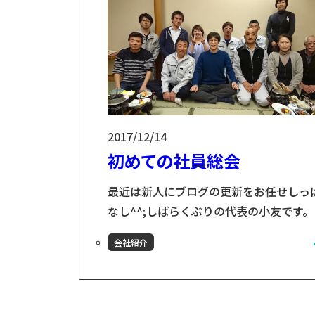
が、疲労感すごかったです(;'∀') 次に、
野木工団地...
2017/12/14
初めての社員総会
最近は新人にブログの更新をお任せしっ
なし^^;しばらくぶりの代表の小友です。
社は珍しい11月決算、そして12月12日
会社紹介
（火）は「山の神の日」（その日は山に
入ってはダメというのが当社の地域の風
です）ということで、私が代表に就任し
から初めての社員総会（＆忘年会）を12