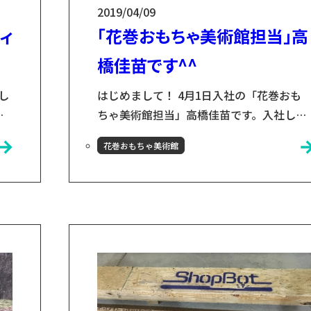
2019/04/09
ィ
「花巻おもちゃ美術館担当」高
橋佳苗です^^
し
はじめまして！ 4月1日入社の「花巻おも
ちゃ美術館担当」高橋佳苗です。入社して
8年
から1週間が経ちましたが、本当にあっと
花巻おもちゃ美術館
花
う間でした。 先月岩手大学人文社会科学部
ゲス
を卒業したばかりです。在学中は「レイ
ま
チェル・カーソンの環境思想」を研究して
に
いました。ご存知の方もいらっしゃると思
人
いますが、カーソンは『沈黙の春』という
ク
本で農薬の危険性に警鐘を鳴らしたメリカ
..
の科学者・作家の女性です。簡単に言う
と、まず、カーソン...