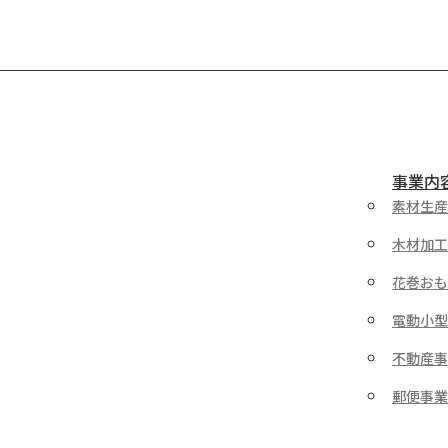
代
ず(^^ゞ） そして、もう一つ、27年間当社
代
に貢献いただいたメンバーの定年退職の日
でもありました。 普段は花巻と遠野（車で
1時間程度...
事業内
素材生産
木材加工
花巻おも
電動小型
不動産事
郵便事業