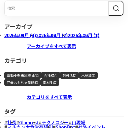
アーカイブ
2026年07月 (3)
2026年04月 (1)
2026年01月 (4)
2025年09月 (7)
2026年06月 (1)
2026年03月 (1)
2025年12月 (2)
2026年05月 (1)
2026年02月 (2)
2025年10月 (2)
アーカイブをすべて表示
カテゴリ
電動小型搬出機 山猫
会社紹介
対外活動
木材加工
花巻おもちゃ美術館
素材生産
カテゴリをすべて表示
タグ
社長
Glamrest
テクノロジー
山現場
マルカン大食堂存続PJ
ShopBot
社外イベント