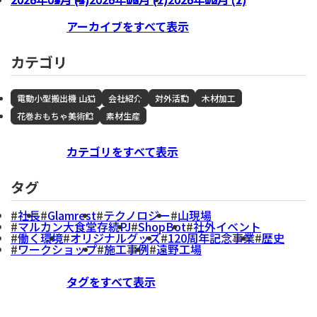
アーカイブをすべて表示
カテゴリ
電動小型搬出機 山猫
会社紹介
対外活動
木材加工
花巻おもちゃ美術館
素材生産
カテゴリをすべて表示
タグ
社長
Glamrest
テクノロジー
山現場
マルカン大食堂存続PJ
ShopBot
社外イベント
働く環境
オリジナルグッズ
120周年記念事業
歴史
ワークショップ
施工事例
遠野工場
タグをすべて表示