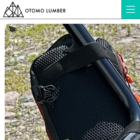
HOME
ブログ
電動小型搬出機 山猫
自伐型林業の新定番！里山部が選んだ