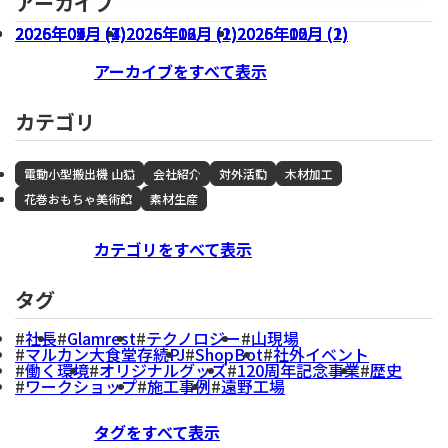
アーカイブ
2026年07月 (3)
2026年04月 (1)
2026年01月 (4)
2025年09月 (7)
2026年06月 (1)
2026年03月 (1)
2025年12月 (2)
2026年05月 (1)
2026年02月 (2)
2025年10月 (2)
アーカイブをすべて表示
カテゴリ
電動小型搬出機 山猫
会社紹介
対外活動
木材加工
花巻おもちゃ美術館
素材生産
カテゴリをすべて表示
タグ
社長
Glamrest
テクノロジー
山現場
マルカン大食堂存続PJ
ShopBot
社外イベント
働く環境
オリジナルグッズ
120周年記念事業
歴史
ワークショップ
施工事例
遠野工場
タグをすべて表示