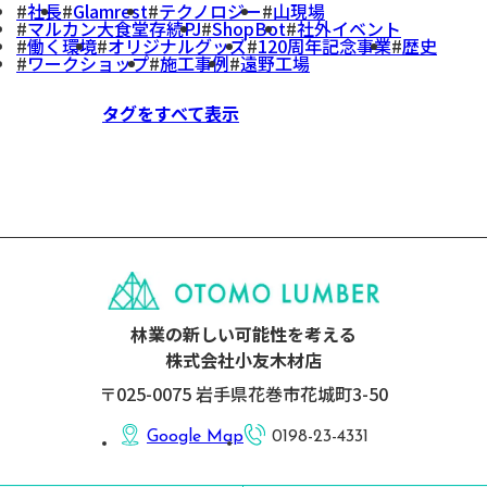
社長
Glamrest
テクノロジー
山現場
マルカン大食堂存続PJ
ShopBot
社外イベント
働く環境
オリジナルグッズ
120周年記念事業
歴史
ワークショップ
施工事例
遠野工場
タグをすべて表示
林業の新しい可能性を考える
株式会社小友木材店
〒025-0075 岩手県花巻市花城町3-50
Google Map
0198-23-4331