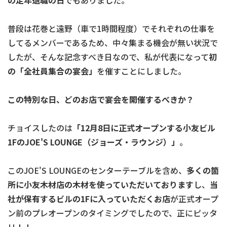
の定年退職の日
でもありました。
普段は花巻と遠野（車で1時間程度）でそれぞれの仕事を
してるメンバーであるため、中々集まる機会が無い状況で
したが、そんな記念すべき日なので、私が代表になって
初
の「全社員集合の宴会」
を催すことにしました。
この特別な日、どのお店で宴会を開催するべきか？
チョイスしたのは
「12月8日に正式オープンする小友ビル
1FのJOE'S
LOUNGE（ジョーズ・ラウンジ）」
。
このJOE'S LOUNGEのセンターテーブルを含め、
多くの箇
所に小友木材店の木材を使っていただいております
し、
当
社が保有するビルの1Fに入っていただくお店
が正式オープ
ン前のプレオープンのタイミングでしたので、正にピッタ