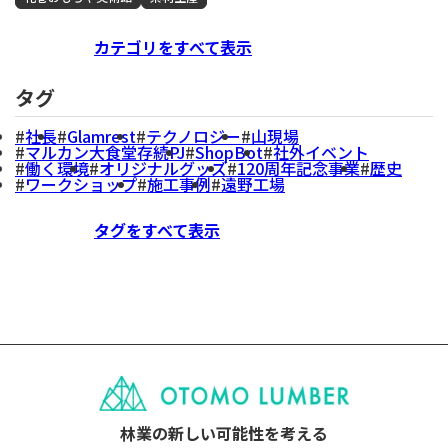
カテゴリをすべて表示
タグ
社長
Glamrest
テクノロジー
山現場
マルカン大食堂存続PJ
ShopBot
社外イベント
働く環境
オリジナルグッズ
120周年記念事業
歴史
ワークショップ
施工事例
遠野工場
タグをすべて表示
林業の新しい可能性を考える