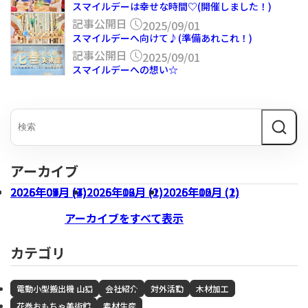
スマイルデーは幸せな時間♡(開催しました！)
記事公開日
2025/09/01
スマイルデーへ向けて♪(準備あれこれ！)
記事公開日
2025/09/01
スマイルデーへの想い☆
アーカイブ
2026年07月 (3)
2026年04月 (1)
2026年01月 (4)
2025年09月 (7)
2026年06月 (1)
2026年03月 (1)
2025年12月 (2)
2026年05月 (1)
2026年02月 (2)
2025年10月 (2)
アーカイブをすべて表示
カテゴリ
電動小型搬出機 山猫
会社紹介
対外活動
木材加工
花巻おもちゃ美術館
素材生産