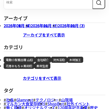
アーカイブ
2026年07月 (3)
2026年04月 (1)
2026年01月 (4)
2025年09月 (7)
2026年06月 (1)
2026年03月 (1)
2025年12月 (2)
2026年05月 (1)
2026年02月 (2)
2025年10月 (2)
アーカイブをすべて表示
カテゴリ
電動小型搬出機 山猫
会社紹介
対外活動
木材加工
花巻おもちゃ美術館
素材生産
カテゴリをすべて表示
タグ
社長
Glamrest
テクノロジー
山現場
マルカン大食堂存続PJ
ShopBot
社外イベント
働く環境
オリジナルグッズ
120周年記念事業
歴史