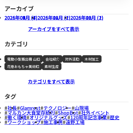
アーカイブ
2026年07月 (3)
2026年04月 (1)
2026年01月 (4)
2025年09月 (7)
2026年06月 (1)
2026年03月 (1)
2025年12月 (2)
2026年05月 (1)
2026年02月 (2)
2025年10月 (2)
アーカイブをすべて表示
カテゴリ
電動小型搬出機 山猫
会社紹介
対外活動
木材加工
花巻おもちゃ美術館
素材生産
カテゴリをすべて表示
タグ
社長
Glamrest
テクノロジー
山現場
マルカン大食堂存続PJ
ShopBot
社外イベント
働く環境
オリジナルグッズ
120周年記念事業
歴史
ワークショップ
施工事例
遠野工場