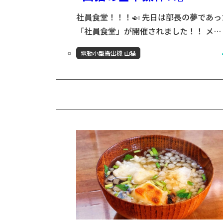
社員食堂！！！🍛 先日は部長の夢であっ
「社員食堂」が開催されました！！ メ
ニューはみんな大好きカレーライス🍛と
電動小型搬出機 山猫
鮮な大根を使ったサラダ🥗 牛筋がとろと
になるまでにこまれたカレーは絶品でお
わりがとまりませんでした～！！早くも
二回の開催が待ち遠しいです～ このブロ
の担当者 山猫プロジェクトの担当の古川
す！ 学生の頃、陸前高田市のNPO団体
動をしており、岩手県との縁が生まれま
た。その頃...