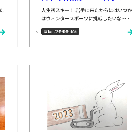
た
人生初スキー！ 岩手に来たからにはいつか
はウィンタースポーツに挑戦したいな～と
新
ひそかに思っていたところ、地元の方に連
電動小型搬出機 山猫
ろ
れられ念願のスキー場へ！！ 小学1年生に
か
まじってレッスンを受け、さらにマンツー
第
マンで指導してもらい、最後の方は何とか
グ
転ばずに下まで滑れるようになりまし
で
た！！忘れないうちにまた行きたいですね
で活
～ このブログの担当者 山猫プロジェクト
し
担当の古川です！ 学生の頃、陸前高田市の
NPO団体で活...