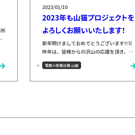
2023/01/10
2023年も山猫プロジェクトを
よろしくお願いいたします！
務所
！
新年明けましておめでとうございます!!🐰
欲
昨年は、皆様からの沢山の応援を頂き、そ
の
れを励みに今日まで進んでくることができ
の
電動小型搬出機 山猫
ました。本年も変わらずご助力のほどよろ
O団
しくお願いいたします！ さて、皆様は年末
ま
年始はいかがお過ごしでしたか？私は箱根
の
駅伝の応援に行き、風のように駆け抜ける
ち
姿に勇気をもらいました🏃‍♂️ このブログの
め
当者 山猫プロジェクトの担当の古川です！
学生の頃、陸前高田市のNPO団体で活動
を...