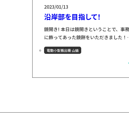
2023/01/13
沿岸部を目指して！
鏡開き! 本日は鏡開きということで、事
に飾ってあった鏡餅をいただきました！
ぷくっとふくれていく姿が、なんとも食
電動小型搬出機 山猫
をさそい、少々食べ過ぎました、、笑 こ
ブログの担当者 山猫プロジェクトの担当
古川です！ 学生の頃、陸前高田市のNP
体で活動をしており、岩手県との縁が生
れました。その頃に同じく岩手県花巻市
小友木材店を知り、何度か花巻に通うう
に「ここの人たちと仕事がしたい」と決
ました。...