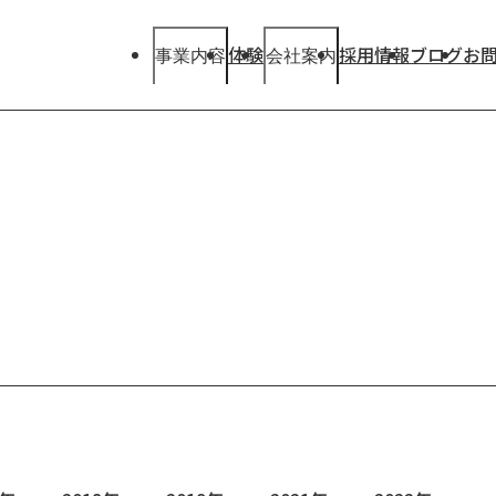
体験
採用情報
ブログ
お
事業内容
会社案内
事業内容
会社案内
Our
Our
Business
Company
View More
View More