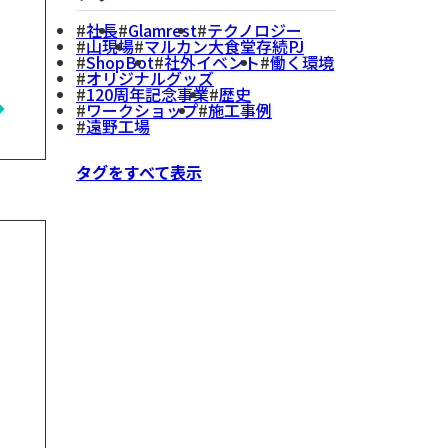
社長
Glamrest
テクノロジー
山現場
マルカン大食堂存続PJ
ShopBot
社外イベント
働く環境
オリジナルグッズ
120周年記念事業
歴史
ワークショップ
施工事例
遠野工場
タグをすべて表示
の