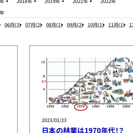
素材生産
小友木材店とは？
7年
2018年
2019年
2021年
2022年
6年
06月(3)
07月(2)
08月(1)
09月(2)
10月(1)
11月(1)
1
電動小型搬出機 山猫
2023/01/23
日本の林業は1970年代！？