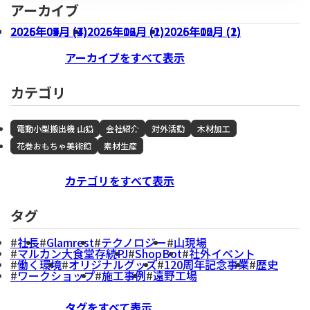
アーカイブ
2026年07月 (3)
2026年04月 (1)
2026年01月 (4)
2025年09月 (7)
2026年06月 (1)
2026年03月 (1)
2025年12月 (2)
2026年05月 (1)
2026年02月 (2)
2025年10月 (2)
アーカイブをすべて表示
カテゴリ
電動小型搬出機 山猫
会社紹介
対外活動
木材加工
花巻おもちゃ美術館
素材生産
カテゴリをすべて表示
タグ
社長
Glamrest
テクノロジー
山現場
マルカン大食堂存続PJ
ShopBot
社外イベント
働く環境
オリジナルグッズ
120周年記念事業
歴史
ワークショップ
施工事例
遠野工場
タグをすべて表示