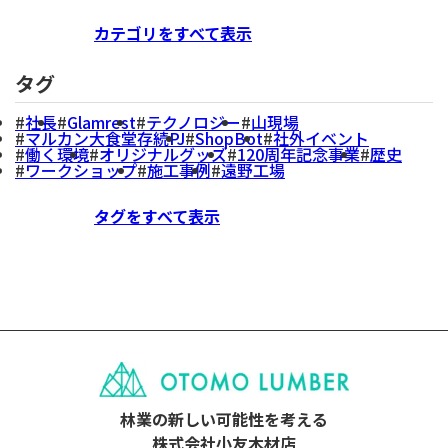
カテゴリをすべて表示
タグ
社長
Glamrest
テクノロジー
山現場
マルカン大食堂存続PJ
ShopBot
社外イベント
働く環境
オリジナルグッズ
120周年記念事業
歴史
ワークショップ
施工事例
遠野工場
タグをすべて表示
林業の新しい可能性を考える
株式会社小友木材店