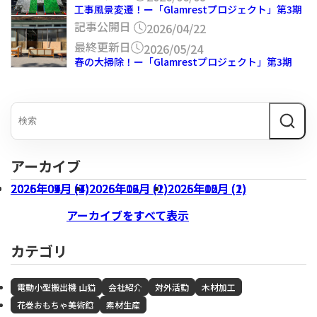
工事風景変遷！ー「Glamrestプロジェクト」第3期
記事公開日
2026/04/22
最終更新日
2026/05/24
春の大掃除！ー「Glamrestプロジェクト」第3期
アーカイブ
2026年07月 (3)
2026年04月 (1)
2026年01月 (4)
2025年09月 (7)
2026年06月 (1)
2026年03月 (1)
2025年12月 (2)
2026年05月 (1)
2026年02月 (2)
2025年10月 (2)
アーカイブをすべて表示
カテゴリ
電動小型搬出機 山猫
会社紹介
対外活動
木材加工
花巻おもちゃ美術館
素材生産