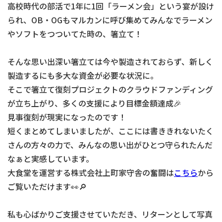
高校時代の部活で1年に1回「ラーメン会」という宴が設け
られ、OB・OGもマルカンに呼び集めてみんなでラーメン
やソフトをつついてた時の、箸立て！
そんな思い出深い箸立ては今や製造されておらず、新しく
製造するにも多大な資金が必要な状況に。
そこで箸立て復刻プロジェクトのクラウドファンディング
が立ち上がり、多くの支援により目標金額達成🎉
見事復刻が現実になったのです！
短くまとめてしまいましたが、ここには書ききれないたく
さんの方々の力で、みんなの思い出がひとつ守られたんだ
なぁと実感しています。
大食堂を運営する株式会社上町家守舎の奮闘は
こちら
から
ご覧いただけます👀🔎
私も心ばかりご支援させていただき、リターンとして写真